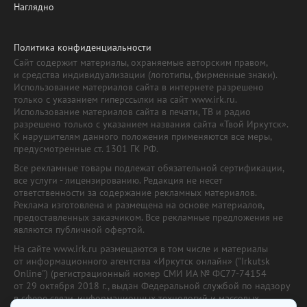
Наглядно
Политика конфиденциальности
Сайт содержит материалы, охраняемые авторским правом,
и средства индивидуализации (логотипы, фирменные знаки).
Использование материалов сайта в интернете разрешено
только с указанием гиперссылки на сайт www.irk.ru.
Использование материалов сайта в печати, ТВ и радио
разрешено только с указанием названия сайта «Твой Иркутск».
К нарушителям данного положения применяются все меры,
предусмотренные ст. 1301 ГК РФ.
Все рекламные товары подлежат обязательной сертификации,
все услуги - лицензированию. Редакция не несет
ответственности за содержание рекламных материалов.
Реклама изготовлена и размещена на основе материалов,
предоставленных заказчиком. Все рекламные предложения не
являются публичной офертой.
На сайте www.irk.ru размещаются в том числе и материалы
от информационного агентства «Иркутск онлайн» ("Irkutsk
Online") (регистрационный номер СМИ ИА № ФС77-74154
от 29 октября 2018 г., выдан Федеральной службой по надзору
в сфере связи, информационных технологий и массовых