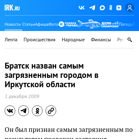
Новости
Статьи
Афиша
Фото
Погода
Ту
Лента
Происшествия
Народные
Финансы
Регионы
Братск назван самым
загрязненным городом в
Иркутской области
2 декабря 2009
Он был признан самым загрязненным по