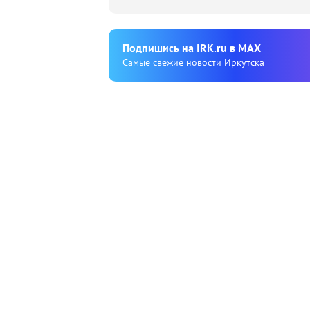
Подпишиcь на IRK.ru в MAX
Cамые свежие новости Иркутска