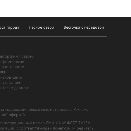
оса города
Лесное озеро
Весточка с передовой
авторским правом,
ы, фирменные
а в интернете
ылки
риалов сайта
с указанием
шителям данного
и за содержание рекламных материалов. Реклама
чной офертой.
") (регистрационный номер СМИ ИА № ФС77-74154
никаций) с соответствующей пометкой. Учредитель —