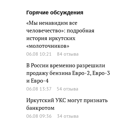
Горячие обсуждения
«Мы ненавидим все
человечество»: подробная
история иркутских
«молоточников»
06.08 10:21
84 отзыва
В России временно разрешили
продажу бензина Евро-2, Евро-3
и Евро-4
06.08 13:37
54 отзыва
Иркутский УКС могут признать
банкротом
06.08 09:36
34 отзыва