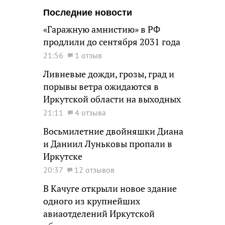
Последние новости
«Гаражную амнистию» в РФ
продлили до сентября 2031 года
21:56
1 отзыв
Ливневые дожди, грозы, град и
порывы ветра ожидаются в
Иркутской области на выходных
21:11
4 отзыва
Восьмилетние двойняшки Диана
и Даниил Луньковы пропали в
Иркутске
20:37
12 отзывов
В Качуге открыли новое здание
одного из крупнейших
авиаотделений Иркутской