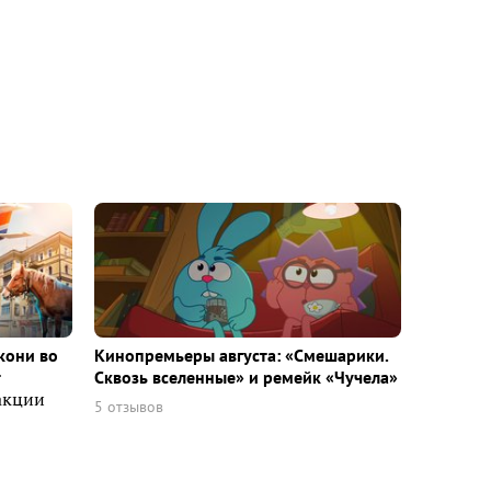
кони во
Кинопремьеры августа: «Смешарики.
т
Сквозь вселенные» и ремейк «Чучела»
акции
5 отзывов