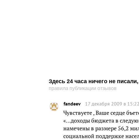
Здесь 24 часа ничего не писал
правила публикации отзывов
fandeev
17 декабря 2009 в 15:2
Чувствуете , Ваше седце бъе
«…доходы бюджета в следующ
намечены в размере 56,2 мил
социальной поддержке насел