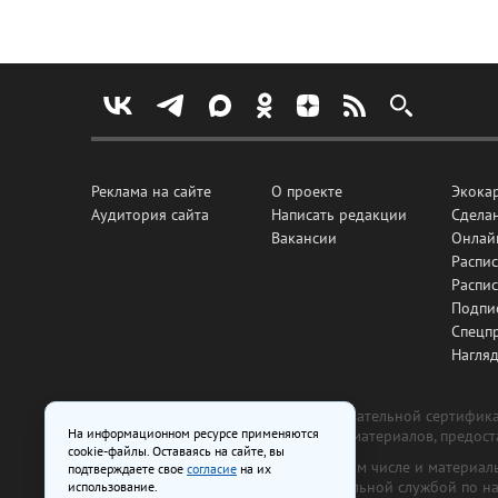
Реклама на сайте
О проекте
Экока
Аудитория сайта
Написать редакции
Сделан
Вакансии
Онлай
Распис
Распи
Подпи
Спецп
Нагля
Все рекламные товары подлежат обязательной сертификац
На информационном ресурсе применяются
изготовлена и размещена на основе материалов, предос
cookie-файлы. Оставаясь на сайте, вы
На сайте www.irk.ru размещаются в том числе и материа
подтверждаете свое
согласие
на их
от 29 октября 2018 г., выдан Федеральной службой по 
использование.