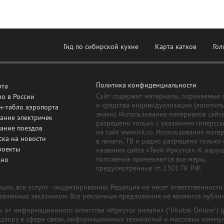
Гид по сибирской кухне
Карта катков
Гол
Политика конфиденциальности
рта
Сайт содержит материалы, охраняемые 
о в России
и средства индивидуализации (логотип
н-табло аэропорта
знаки). Использование материалов сайт
ание электричек
разрешено только с указанием гиперсс
сание поездов
на сайт www.irk.ru. Использование мате
ска на новости
в печати, ТВ и радио разрешено только 
роекты
названия сайта «Твой Иркутск». К нару
положения применяются все меры,
дно
предусмотренные ст. 1301 ГК РФ.
ии, все услуги - лицензированию. Редакция не несет ответственност
тавленных заказчиком. Все рекламные предложения не являются публи
лы от информационного агентства «Иркутск онлайн» ("Irkutsk Online
надзору в сфере связи, информационных технологий и массовых комму