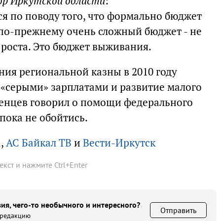
ор Иркутской области
:
я по поводу того, что формально бюджет
 по-прежнему очень сложный бюджет - не
роста. Это бюджет выживания.
ния региональной казны в 2010 году
 «серыми» зарплатами и развитие малого
енцев говорил о помощи федерального
 пока не обойтись.
а
,
АС Байкал ТВ
и
Вести-Иркутск
текст и нажмите
Ctrl
+
Enter
ия, чего-то необычного и интересного?
Отправить
 редакцию