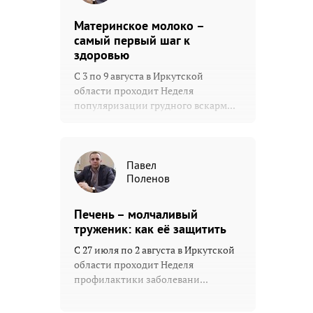
Материнское молоко –
самый первый шаг к
здоровью
С 3 по 9 августа в Иркутской
области проходит Неделя
популяризации грудного вскарм...
Павел
Поленов
Печень – молчаливый
труженик: как её защитить
С 27 июля по 2 августа в Иркутской
области проходит Неделя
профилактики заболевани...