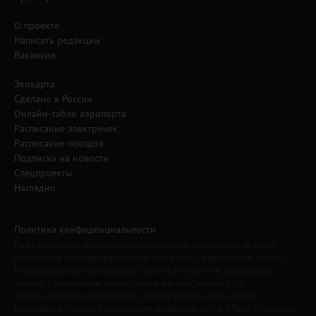
О проекте
Написать редакции
Вакансии
Экокарта
Сделано в России
Онлайн-табло аэропорта
Расписание электричек
Расписание поездов
Подписка на новости
Спецпроекты
Наглядно
Политика конфиденциальности
Сайт содержит материалы, охраняемые авторским правом,
и средства индивидуализации (логотипы, фирменные знаки).
Использование материалов сайта в интернете разрешено
только с указанием гиперссылки на сайт www.irk.ru.
Использование материалов сайта в печати, ТВ и радио
разрешено только с указанием названия сайта «Твой Иркутск».