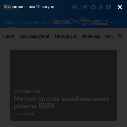
Закроется через
10
секунд
Новости
Статьи
Афиша
Фото
Погода
Ту
Лента
Происшествия
Народные
Финансы
Регионы
ФОТОРЕПОРТАЖ
Митинг против возобновления
работы БЦБК
26 отзывов