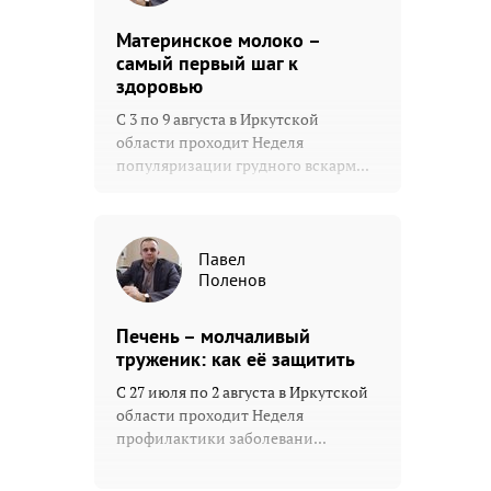
Материнское молоко –
самый первый шаг к
здоровью
С 3 по 9 августа в Иркутской
области проходит Неделя
популяризации грудного вскарм...
Павел
Поленов
Печень – молчаливый
труженик: как её защитить
С 27 июля по 2 августа в Иркутской
области проходит Неделя
профилактики заболевани...