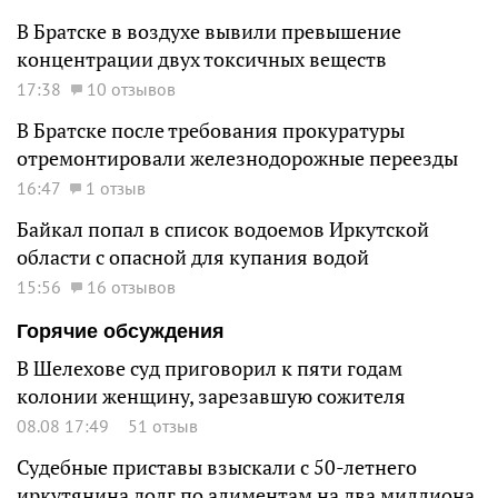
В Братске в воздухе вывили превышение
концентрации двух токсичных веществ
17:38
10 отзывов
В Братске после требования прокуратуры
отремонтировали железнодорожные переезды
16:47
1 отзыв
Байкал попал в список водоемов Иркутской
области с опасной для купания водой
15:56
16 отзывов
Горячие обсуждения
В Шелехове суд приговорил к пяти годам
колонии женщину, зарезавшую сожителя
08.08 17:49
51 отзыв
Судебные приставы взыскали с 50-летнего
иркутянина долг по алиментам на два миллиона