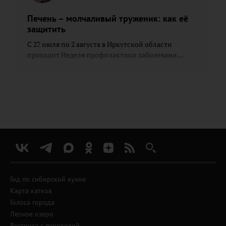
Печень – молчаливый труженик: как её
защитить
С 27 июля по 2 августа в Иркутской области
проходит Неделя профилактики заболевани...
Гид по сибирской кухне
Карта катков
Голоса города
Лесное озеро
Весточка с передовой