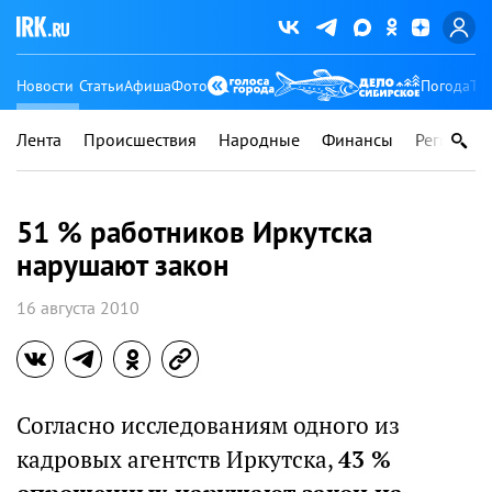
Новости
Статьи
Афиша
Фото
Погода
Ту
Лента
Происшествия
Народные
Финансы
Регионы
51 % работников Иркутска
нарушают закон
16 августа 2010
Согласно исследованиям одного из
кадровых агентств Иркутска,
43 %