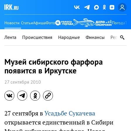
Новости
Статьи
Афиша
Фото
Погода
Ту
Лента
Происшествия
Народные
Финансы
Регионы
Музей сибирского фарфора
появится в Иркутске
27 сентября 2010
27 сентября в
Усадьбе Сукачева
открывается единственный в Сибири