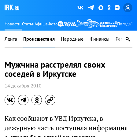
Новости
Статьи
Афиша
Фото
Погода
Ту
Лента
Происшествия
Народные
Финансы
Регионы
Мужчина расстрелял своих
соседей в Иркутске
14 декабря 2010
Как сообщают в УВД Иркутска, в
дежурную часть поступила информация