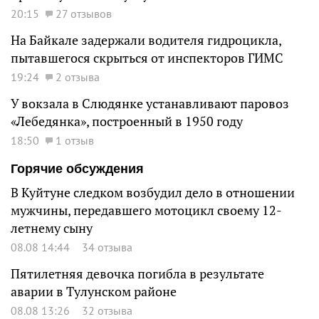
20:15
27 отзывов
На Байкале задержали водителя гидроцикла,
пытавшегося скрыться от инспекторов ГИМС
19:24
2 отзыва
У вокзала в Слюдянке устанавливают паровоз
«Лебедянка», построенный в 1950 году
18:50
1 отзыв
Горячие обсуждения
В Куйтуне следком возбудил дело в отношении
мужчины, передавшего мотоцикл своему 12-
летнему сыну
08.08 14:44
34 отзыва
Пятилетняя девочка погибла в результате
аварии в Тулунском районе
08.08 13:26
32 отзыва