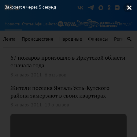
Закроется через
5
секунд
Новости
Статьи
Афиша
Фото
Погода
Ту
Лента
Происшествия
Народные
Финансы
Регионы
67 пожаров произошло в Иркутской области
с начала года
8 января 2011
6 отзывов
Жители поселка Янталь Усть-Кутского
района замерзают в своих квартирах
8 января 2011
19 отзывов