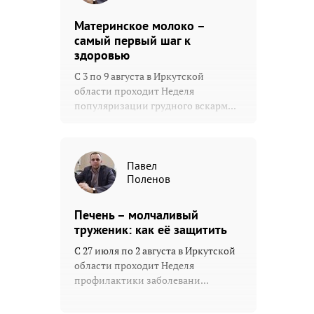
Материнское молоко –
самый первый шаг к
здоровью
С 3 по 9 августа в Иркутской
области проходит Неделя
популяризации грудного вскарм...
Павел
Поленов
Печень – молчаливый
труженик: как её защитить
С 27 июля по 2 августа в Иркутской
области проходит Неделя
профилактики заболевани...