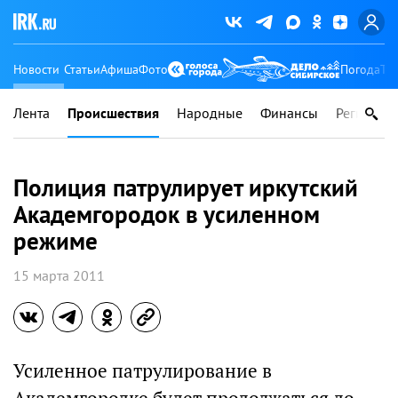
Новости
Статьи
Афиша
Фото
Погода
Ту
Лента
Происшествия
Народные
Финансы
Регионы
Полиция патрулирует иркутский
Академгородок в усиленном
режиме
15 марта 2011
Усиленное патрулирование в