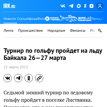
Новости
Статьи
Афиша
Фото
Погода
Ту
Лента
Происшествия
Народные
Финансы
Регионы
Турнир по гольфу пройдет на льду
Байкала 26—27 марта
21 марта 2011
Седьмой зимний турнир по ледовому
гольфу пройдет в поселке Листвянка.