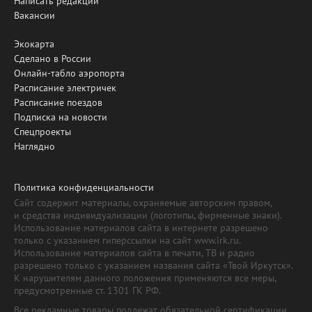
Написать редакции
Вакансии
Экокарта
Сделано в России
Онлайн-табло аэропорта
Расписание электричек
Расписание поездов
Подписка на новости
Спецпроекты
Наглядно
Политика конфиденциальности
Сайт содержит материалы, охраняемые авторским правом,
и средства индивидуализации (логотипы, фирменные знаки).
Использование материалов сайта в интернете разрешено
только с указанием гиперссылки на сайт www.irk.ru.
Использование материалов сайта в печати, ТВ и радио
разрешено только с указанием названия сайта «Твой Иркутск».
К нарушителям данного положения применяются все меры,
предусмотренные ст. 1301 ГК РФ.
Все рекламные товары подлежат обязательной сертификации,