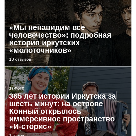
«Мы ненавидим все
человечество»: подробная
история иркутских
«молоточников»
13 отзывов
28 ФОТО
365 лет истории Иркутска за
шесть минут: на острове
Конный открылось
иммерсивное пространство
«И-сторис»
1 отзыв