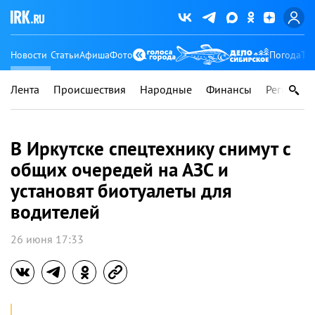
Новости
Статьи
Афиша
Фото
Погода
Ту
Лента
Происшествия
Народные
Финансы
Регионы
В Иркутске спецтехнику снимут с
общих очередей на АЗС и
установят биотуалеты для
водителей
26 июня 17:33