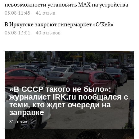
невозможности установить MAX на устройства
05.08 11:45
41 отзыв
В Иркутске закроют гипермаркет «О’Кей»
05.08 13:01
40 отзывов
«В СССР такого не было»:
журналист IRK.ru пообщался с
теми, кто ждет очереди на
заправке
31 отзыв