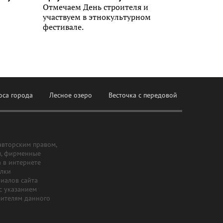
Отмечаем День строителя и
участвуем в этнокультурном
фестивале.
оса города
Лесное озеро
Весточка с передовой
авторским правом,
ы, фирменные
а в интернете
ылки
риалов сайта
с указанием
шителям данного