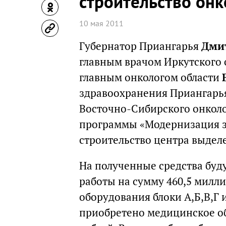
строительство онк
10 мая 2011
Губернатор Приангарья
Дми
главным врачом Иркутского 
главным онкологом области
здравоохранения Приангар
Восточно-Сибирского онколо
программы «Модернизация з
строительство центра выделе
На полученные средства бу
работы на сумму 460,5 милл
оборудования блоки А,Б,В,Г 
приобретено медицинское об