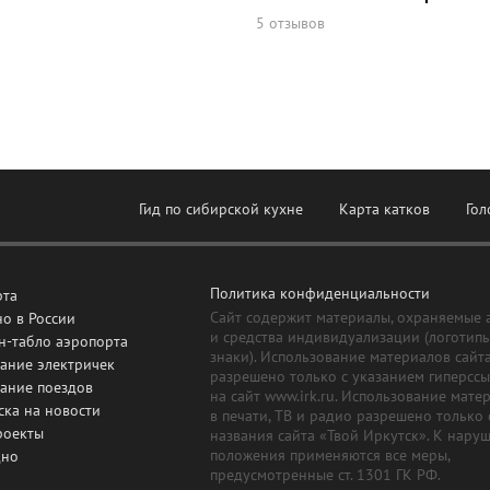
5 отзывов
Гид по сибирской кухне
Карта катков
Гол
Политика конфиденциальности
рта
Сайт содержит материалы, охраняемые 
о в России
и средства индивидуализации (логотип
н-табло аэропорта
знаки). Использование материалов сайт
ание электричек
разрешено только с указанием гиперсс
сание поездов
на сайт www.irk.ru. Использование мате
ска на новости
в печати, ТВ и радио разрешено только 
роекты
названия сайта «Твой Иркутск». К нару
положения применяются все меры,
дно
предусмотренные ст. 1301 ГК РФ.