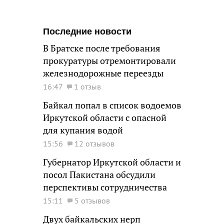
Последние новости
В Братске после требования
прокуратуры отремонтировали
железнодорожные переезды
16:47
1 отзыв
Байкал попал в список водоемов
Иркутской области с опасной
для купания водой
15:56
12 отзывов
Губернатор Иркутской области и
посол Пакистана обсудили
перспективы сотрудничества
15:11
5 отзывов
Двух байкальских нерп