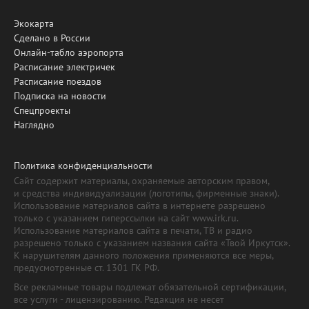
Экокарта
Сделано в России
Онлайн-табло аэропорта
Расписание электричек
Расписание поездов
Подписка на новости
Спецпроекты
Наглядно
Политика конфиденциальности
Сайт содержит материалы, охраняемые авторским правом,
и средства индивидуализации (логотипы, фирменные знаки).
Использование материалов сайта в интернете разрешено
только с указанием гиперссылки на сайт www.irk.ru.
Использование материалов сайта в печати, ТВ и радио
разрешено только с указанием названия сайта «Твой Иркутск».
К нарушителям данного положения применяются все меры,
предусмотренные ст. 1301 ГК РФ.
Все рекламные товары подлежат обязательной сертификации,
все услуги - лицензированию. Редакция не несет