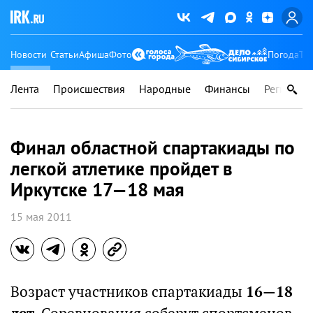
Новости
Статьи
Афиша
Фото
Погода
Ту
Лента
Происшествия
Народные
Финансы
Регионы
Финал областной спартакиады по
легкой атлетике пройдет в
Иркутске 17—18 мая
15 мая 2011
Возраст участников спартакиады
16—18