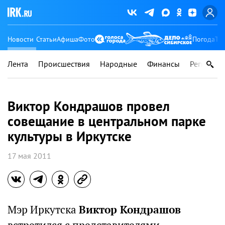
Новости
Статьи
Афиша
Фото
Погода
Ту
Лента
Происшествия
Народные
Финансы
Регионы
Виктор Кондрашов провел
совещание в центральном парке
культуры в Иркутске
17 мая 2011
Мэр Иркутска
Виктор Кондрашов