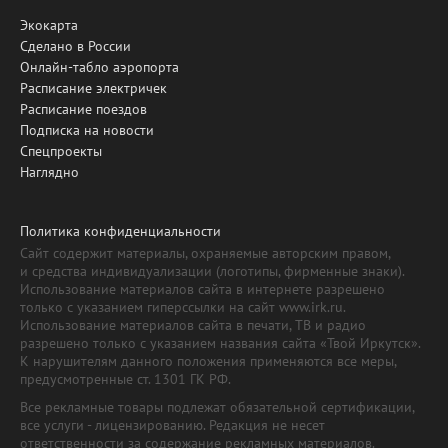
Экокарта
Сделано в России
Онлайн-табло аэропорта
Расписание электричек
Расписание поездов
Подписка на новости
Спецпроекты
Наглядно
Политика конфиденциальности
Сайт содержит материалы, охраняемые авторским правом,
и средства индивидуализации (логотипы, фирменные знаки).
Использование материалов сайта в интернете разрешено
только с указанием гиперссылки на сайт www.irk.ru.
Использование материалов сайта в печати, ТВ и радио
разрешено только с указанием названия сайта «Твой Иркутск».
К нарушителям данного положения применяются все меры,
предусмотренные ст. 1301 ГК РФ.
Все рекламные товары подлежат обязательной сертификации,
все услуги - лицензированию. Редакция не несет
ответственности за содержание рекламных материалов.