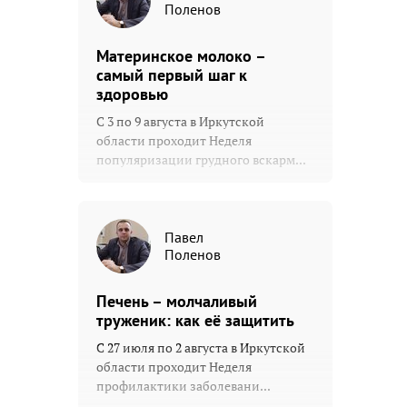
Поленов
Материнское молоко –
самый первый шаг к
здоровью
С 3 по 9 августа в Иркутской
области проходит Неделя
популяризации грудного вскарм...
Павел
Поленов
Печень – молчаливый
труженик: как её защитить
С 27 июля по 2 августа в Иркутской
области проходит Неделя
профилактики заболевани...