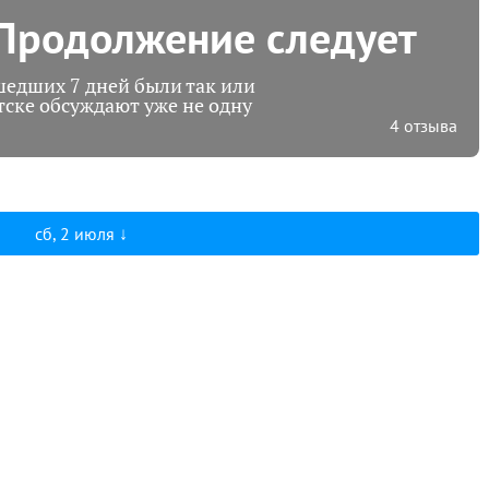
 Продолжение следует
шедших 7 дней были так или
тске обсуждают уже не одну
4 отзыва
сб, 2 июля