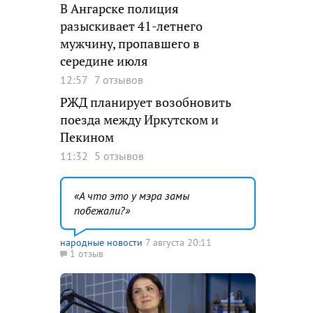
В Ангарске полиция
разыскивает 41-летнего
мужчину, пропавшего в
середине июля
12:57
7 отзывов
РЖД планирует возобновить
поезда между Иркутском и
Пекином
11:32
5 отзывов
А что это у мэра замы
побежали?
народные новости
7 августа 20:11
1 отзыв