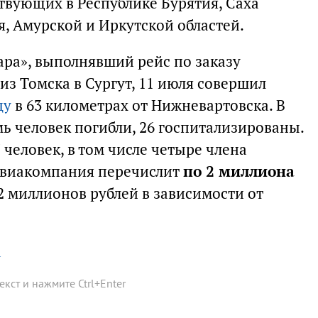
твующих в Республике Бурятия, Саха
ая, Амурской и Иркутской областей.
ра», выполнявший рейс по заказу
з Томска в Сургут, 11 июля совершил
ду
в 63 километрах от Нижневартовска. В
ь человек погибли, 26 госпитализированы.
 человек, в том числе четыре члена
авиакомпания перечислит
по 2 миллиона
2 миллионов рублей в зависимости от
а
текст и нажмите
Ctrl
+
Enter