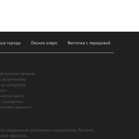
оса города
Лесное озеро
Весточка с передовой
авторским правом,
ы, фирменные
а в интернете
ылки
риалов сайта
с указанием
шителям данного
и за содержание рекламных материалов. Реклама
чной офертой.