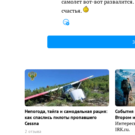
самолет вот-вот развалится.
счастья.
З
Непогода, тайга и самодельная рация:
События 
как спаслись пилоты пропавшего
Втором 
Cessna
Интерес
IRK.ru.
2 отзыва