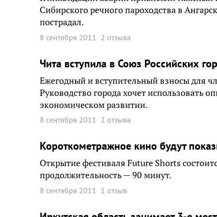
Сибирского речного пароходства в Ангарске
пострадал.
8 сентября 2011
2 отзыва
Чита вступила в Союз Российских го
Ежегодный и вступительный взносы для чл
Руководство города хочет использовать о
экономическом развитии.
8 сентября 2011
2 отзыва
Короткометражное кино будут показы
Открытие фестиваля Future Shorts состоит
продолжительность — 90 минут.
8 сентября 2011
1 отзыв
Иркутская область занимает 3-е мес