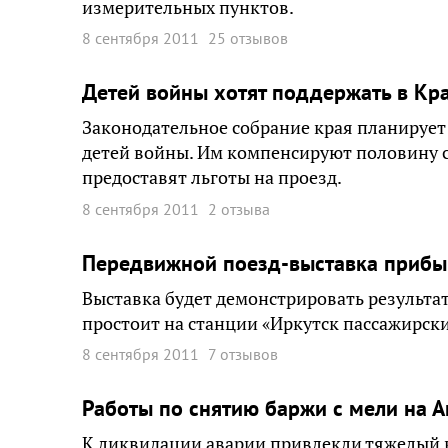
измерительных пунктов.
8 сентября 2011
25 отзывов
Детей войны хотят поддержать в Кр
Законодательное собрание края планирует
детей войны. Им компенсируют половину с
предоставят льготы на проезд.
8 сентября 2011
2 отзыва
Передвижной поезд-выставка прибыв
Выставка будет демонстрировать результ
простоит на станции «Иркутск пассажирски
8 сентября 2011
7 отзывов
Работы по снятию баржи с мели на А
К ликвидации аварии привлекли тяжелый к