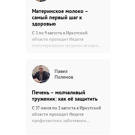
Материнское молоко –
самый первый шаг к
здоровью
С 3 по 9 августа в Иркутской
области проходит Неделя
популяризации грудного вскарм...
Павел
Поленов
Печень – молчаливый
труженик: как её защитить
С 27 июля по 2 августа в Иркутской
области проходит Неделя
профилактики заболевани...