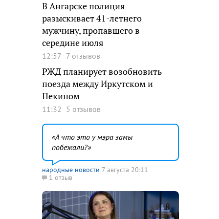
В Ангарске полиция
разыскивает 41-летнего
мужчину, пропавшего в
середине июля
12:57
7 отзывов
РЖД планирует возобновить
поезда между Иркутском и
Пекином
11:32
5 отзывов
А что это у мэра замы
побежали?
народные новости
7 августа 20:11
1 отзыв