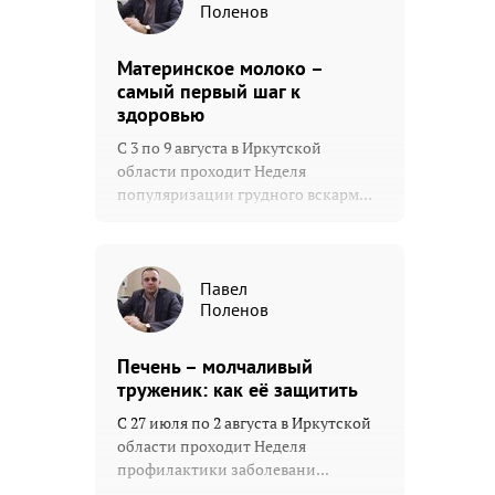
Поленов
Материнское молоко –
самый первый шаг к
здоровью
С 3 по 9 августа в Иркутской
области проходит Неделя
популяризации грудного вскарм...
Павел
Поленов
Печень – молчаливый
труженик: как её защитить
С 27 июля по 2 августа в Иркутской
области проходит Неделя
профилактики заболевани...