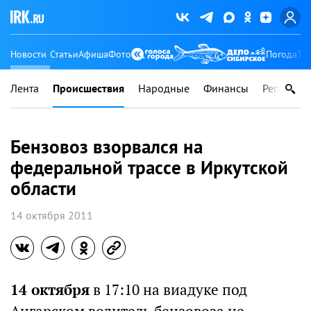
Новости
Статьи
Афиша
Фото
Погода
Ту
Лента
Происшествия
Народные
Финансы
Регионы
Бензовоз взорвался на
федеральной трассе в Иркутской
области
14 октября 2011
14 октября
в 17:10 на виадуке под