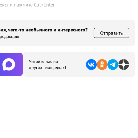
текст и нажмите
Ctrl
+
Enter
ия, чего-то необычного и интересного?
Отправить
 редакцию
Читайте нас на
других площадках!