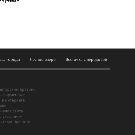
«Чучела»
оса города
Лесное озеро
Весточка с передовой
авторским правом,
ы, фирменные
а в интернете
ылки
риалов сайта
с указанием
шителям данного