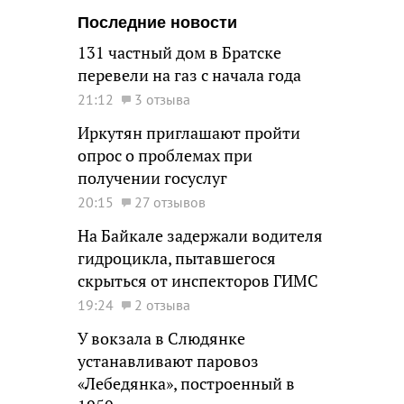
Последние новости
131 частный дом в Братске
перевели на газ с начала года
21:12
3 отзыва
Иркутян приглашают пройти
опрос о проблемах при
получении госуслуг
20:15
27 отзывов
На Байкале задержали водителя
гидроцикла, пытавшегося
скрыться от инспекторов ГИМС
19:24
2 отзыва
У вокзала в Слюдянке
устанавливают паровоз
«Лебедянка», построенный в