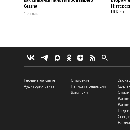
как спаслись пилоты пропавшего
Втором 
Cessna
Интерес
IRK.ru.
1 отзыв
Реклама на сайте
О проекте
Экока
Аудитория сайта
Написать редакции
Сделан
Вакансии
Онлай
Распис
Распи
Подпи
Спецп
Нагля