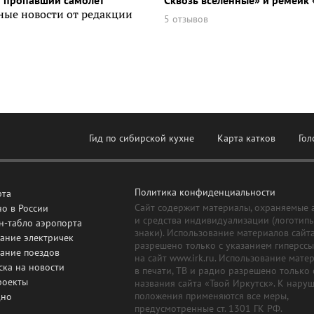
и пропавший самолет
Сквозь вселенные» и ремейк 
ные новости от редакции
5 отзывов
Гид по сибирской кухне
Карта катков
Гол
Политика конфиденциальности
рта
Сайт содержит материалы, охраняемые 
о в России
и средства индивидуализации (логотип
н-табло аэропорта
знаки). Использование материалов сайт
ание электричек
разрешено только с указанием гиперсс
сание поездов
на сайт www.irk.ru. Использование мате
ска на новости
в печати, ТВ и радио разрешено только 
роекты
названия сайта «Твой Иркутск». К нару
положения применяются все меры,
дно
предусмотренные ст. 1301 ГК РФ.