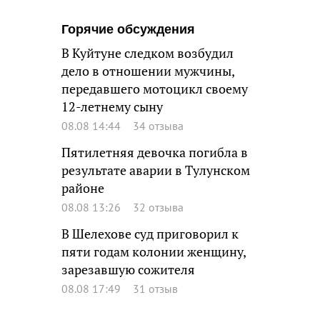
Горячие обсуждения
В Куйтуне следком возбудил
дело в отношении мужчины,
передавшего мотоцикл своему
12-летнему сыну
08.08 14:44
34 отзыва
Пятилетняя девочка погибла в
результате аварии в Тулунском
районе
08.08 13:26
32 отзыва
В Шелехове суд приговорил к
пяти годам колонии женщину,
зарезавшую сожителя
08.08 17:49
31 отзыв