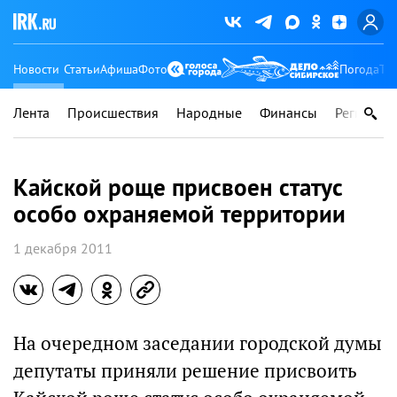
Новости
Статьи
Афиша
Фото
Погода
Ту
Лента
Происшествия
Народные
Финансы
Регионы
Кайской роще присвоен статус
особо охраняемой территории
1 декабря 2011
На очередном заседании городской думы
депутаты приняли решение присвоить