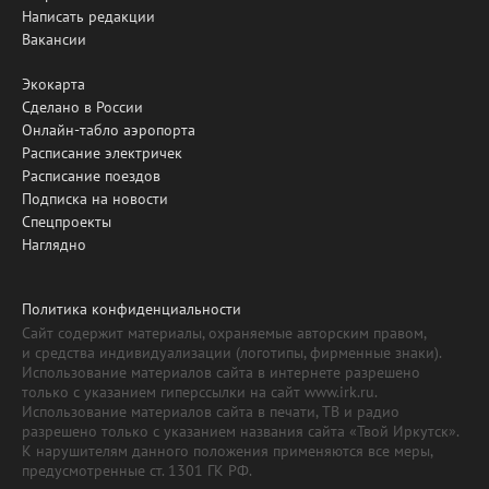
Написать редакции
Вакансии
Экокарта
Сделано в России
Онлайн-табло аэропорта
Расписание электричек
Расписание поездов
Подписка на новости
Спецпроекты
Наглядно
Политика конфиденциальности
Сайт содержит материалы, охраняемые авторским правом,
и средства индивидуализации (логотипы, фирменные знаки).
Использование материалов сайта в интернете разрешено
только с указанием гиперссылки на сайт www.irk.ru.
Использование материалов сайта в печати, ТВ и радио
разрешено только с указанием названия сайта «Твой Иркутск».
К нарушителям данного положения применяются все меры,
предусмотренные ст. 1301 ГК РФ.