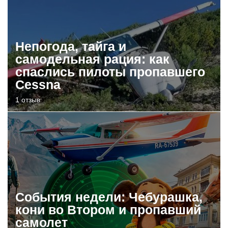
Непогода, тайга и
самодельная рация: как
спаслись пилоты пропавшего
Cessna
1 отзыв
События недели: Чебурашка,
кони во Втором и пропавший
самолет