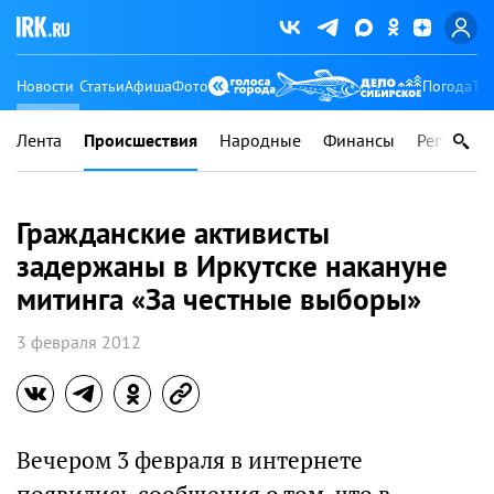
Новости
Статьи
Афиша
Фото
Погода
Ту
Лента
Происшествия
Народные
Финансы
Регионы
Гражданские активисты
задержаны в Иркутске накануне
митинга «За честные выборы»
3 февраля 2012
Вечером 3 февраля в интернете