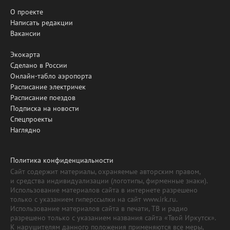
О проекте
Написать редакции
Вакансии
Экокарта
Сделано в России
Онлайн-табло аэропорта
Расписание электричек
Расписание поездов
Подписка на новости
Спецпроекты
Наглядно
Политика конфиденциальности
Сайт содержит материалы, охраняемые авторским правом,
и средства индивидуализации (логотипы, фирменные знаки).
Использование материалов сайта в интернете разрешено
только с указанием гиперссылки на сайт www.irk.ru.
Использование материалов сайта в печати, ТВ и радио
разрешено только с указанием названия сайта «Твой Иркутск».
К нарушителям данного положения применяются все меры,