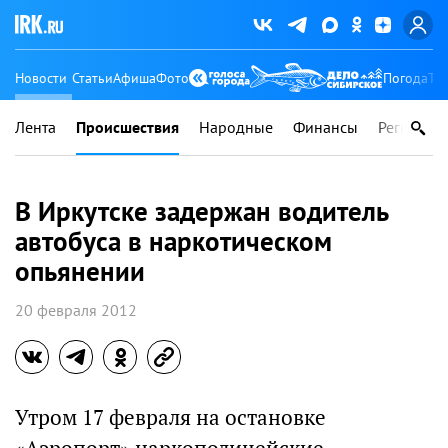
Новости
Статьи
Афиша
Фото
Погода
Ту
Лента
Происшествия
Народные
Финансы
Регионы
В Иркутске задержан водитель
автобуса в наркотическом
опьянении
20 февраля 2012
Утром 17 февраля на остановке