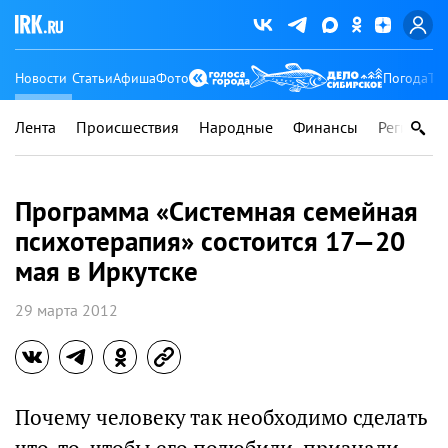
Новости
Статьи
Афиша
Фото
Погода
Ту
Лента
Происшествия
Народные
Финансы
Регионы
Программа «Системная семейная
психотерапия» состоится 17—20
мая в Иркутске
29 марта 2012
Почему человеку так необходимо сделать