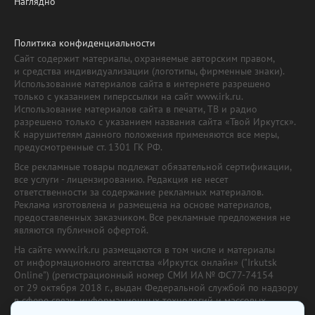
Наглядно
Политика конфиденциальности
Сайт содержит материалы, охраняемые авторским правом,
и средства индивидуализации (логотипы, фирменные знаки).
Использование материалов сайта в интернете разрешено
только с указанием гиперссылки на сайт www.irk.ru.
Использование материалов сайта в печати, ТВ и радио
разрешено только с указанием названия сайта «Твой Иркутск».
К нарушителям данного положения применяются все меры,
предусмотренные ст. 1301 ГК РФ.
Все рекламные товары подлежат обязательной сертификации,
все услуги - лицензированию. Редакция не несет
ответственности за содержание рекламных материалов.
Реклама изготовлена и размещена на основе материалов,
предоставленных заказчиком. Все рекламные предложения не
являются публичной офертой.
На сайте www.irk.ru размещаются в том числе и материалы
от информационного агентства «Иркутск онлайн» ("Irkutsk
Online") (регистрационный номер СМИ ИА № ФС77-74154
от 29 октября 2018 г., выдан Федеральной службой по надзору
в сфере связи, информационных технологий и массовых
коммуникаций) с соответствующей пометкой. Учредитель —