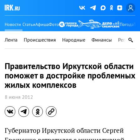
Новости
Статьи
Афиша
Фото
Погода
Ту
Лента
Происшествия
Народные
Финансы
Регионы
Правительство Иркутской области
поможет в достройке проблемных
жилых комплексов
8 июня 2012
Губернатор Иркутской области Сергей