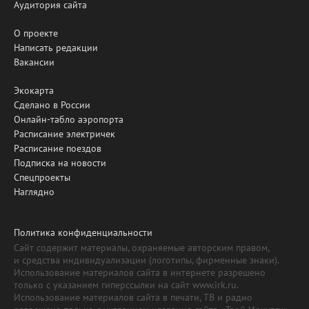
Аудитория сайта
О проекте
Написать редакции
Вакансии
Экокарта
Сделано в России
Онлайн-табло аэропорта
Расписание электричек
Расписание поездов
Подписка на новости
Спецпроекты
Наглядно
Политика конфиденциальности
Сайт содержит материалы, охраняемые авторским правом,
и средства индивидуализации (логотипы, фирменные знаки).
Использование материалов сайта в интернете разрешено
только с указанием гиперссылки на сайт www.irk.ru.
Использование материалов сайта в печати, ТВ и радио