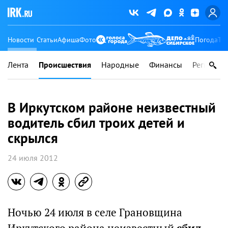
Новости
Статьи
Афиша
Фото
Погода
Ту
Лента
Происшествия
Народные
Финансы
Регионы
В Иркутском районе неизвестный
водитель сбил троих детей и
скрылся
24 июля 2012
Ночью 24 июля в селе Грановщина