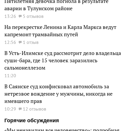
Пятилетняя девочка погибла в результате
аварии в Тулунском районе
13:26
5 отзывов
На перекрестке Ленина и Карла Маркса ведут
капремонт трамвайных путей
12:56
1 отзыв
В Усть-Илимске суд рассмотрит дело владельца
суши-бара, где 15 человек заразились
сальмонеллезом
11:20
В Саянске суд конфисковал автомобиль за
нетрезвое вождение у мужчины, никогда не
имевшего прав
10:29
12 отзывов
Горячие обсуждения
«Мы ненавидим все человечество»: подробная