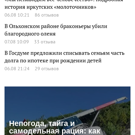
история иркутских «молоточников»
06.08 10:21
86 отзывов
В Ольхонском районе браконьеры убили
благородного оленя
07.08 10:09
33 отзыва
В Госдуме предложили списывать семьям часть
долга по ипотеке при рождении детей
06.08 21:24
29 отзывов
Непогода, тайга и
самодельная рация: как