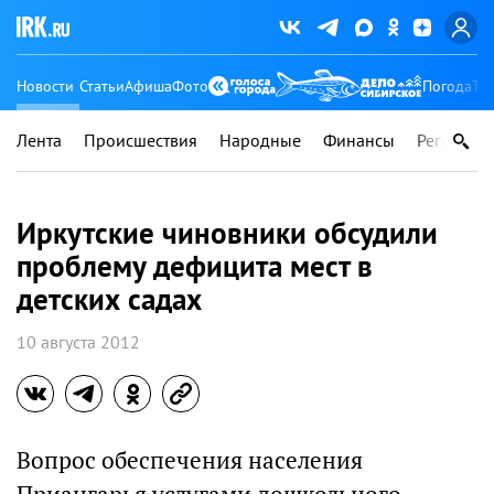
Новости
Статьи
Афиша
Фото
Погода
Ту
Лента
Происшествия
Народные
Финансы
Регионы
Иркутские чиновники обсудили
проблему дефицита мест в
детских садах
10 августа 2012
Вопрос обеспечения населения