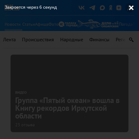
Закроется через
6
секунд
Новости
Статьи
Афиша
Фото
Погода
Ту
Лента
Происшествия
Народные
Финансы
Регионы
ВИДЕО
Группа «Пятый океан» вошла в
Книгу рекордов Иркутской
области
23 отзыва