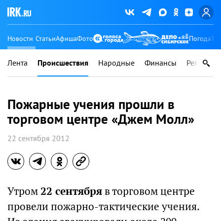
Новости
Статьи
Афиша
Фото
Погода
Ту
Лента
Происшествия
Народные
Финансы
Регионы
Пожарные учения прошли в
торговом центре «Джем Молл»
22 сентября 2012
Утром
22 сентября
в торговом центре
провели пожарно-тактические учения.