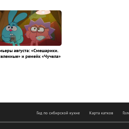
ьеры августа: «Смешарики.
селенные» и ремейк «Чучела»
Гид по сибирской кухне
Карта катков
Гол