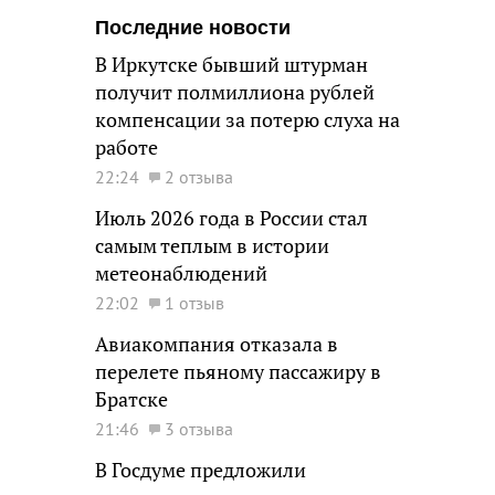
Последние новости
В Иркутске бывший штурман
получит полмиллиона рублей
компенсации за потерю слуха на
работе
22:24
2 отзыва
Июль 2026 года в России стал
самым теплым в истории
метеонаблюдений
22:02
1 отзыв
Авиакомпания отказала в
перелете пьяному пассажиру в
Братске
21:46
3 отзыва
В Госдуме предложили