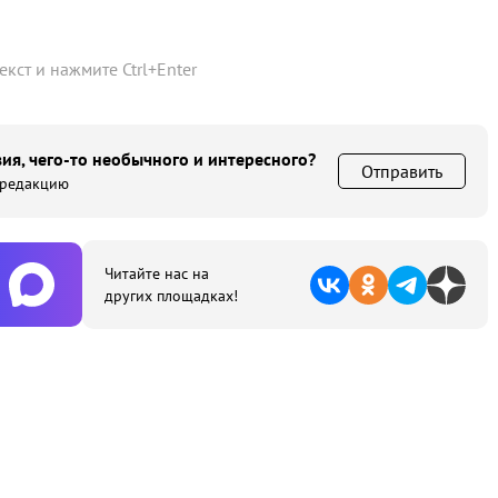
текст и нажмите
Ctrl
+
Enter
ия, чего-то необычного и интересного?
Отправить
 редакцию
Читайте нас на
других площадках!