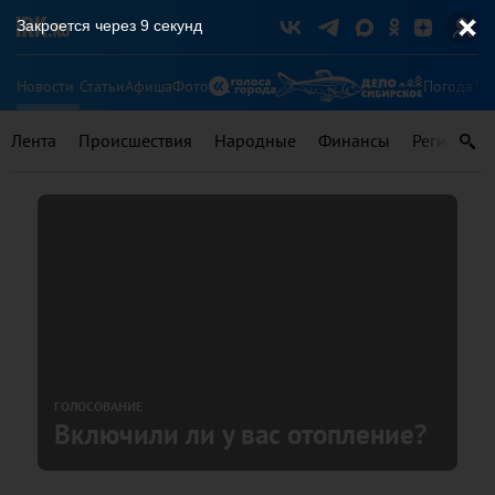
Закроется через
8
секунд
Новости
Статьи
Афиша
Фото
Погода
Ту
Лента
Происшествия
Народные
Финансы
Регионы
ГОЛОСОВАНИЕ
Включили ли у вас отопление?