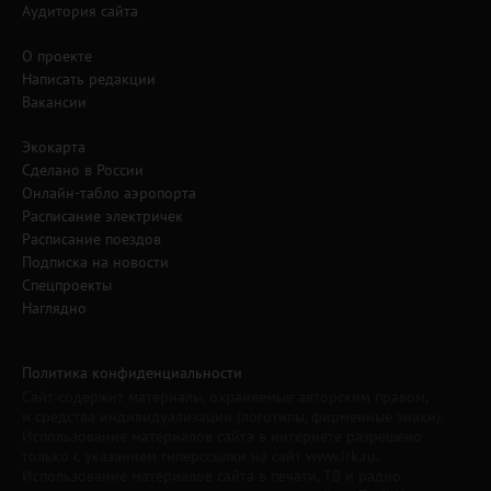
Аудитория сайта
О проекте
Написать редакции
Вакансии
Экокарта
Сделано в России
Онлайн-табло аэропорта
Расписание электричек
Расписание поездов
Подписка на новости
Спецпроекты
Наглядно
Политика конфиденциальности
Сайт содержит материалы, охраняемые авторским правом,
и средства индивидуализации (логотипы, фирменные знаки).
Использование материалов сайта в интернете разрешено
только с указанием гиперссылки на сайт www.irk.ru.
Использование материалов сайта в печати, ТВ и радио