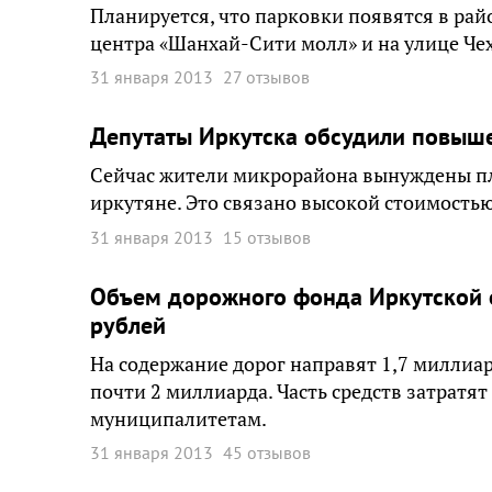
Планируется, что парковки появятся в райо
центра «Шанхай-Сити молл» и на улице Че
31 января 2013
27 отзывов
Депутаты Иркутска обсудили повыш
Сейчас жители микрорайона вынуждены пл
иркутяне. Это связано высокой стоимостью
31 января 2013
15 отзывов
Объем дорожного фонда Иркутской о
рублей
На содержание дорог направят 1,7 миллиа
почти 2 миллиарда. Часть средств затратя
муниципалитетам.
31 января 2013
45 отзывов