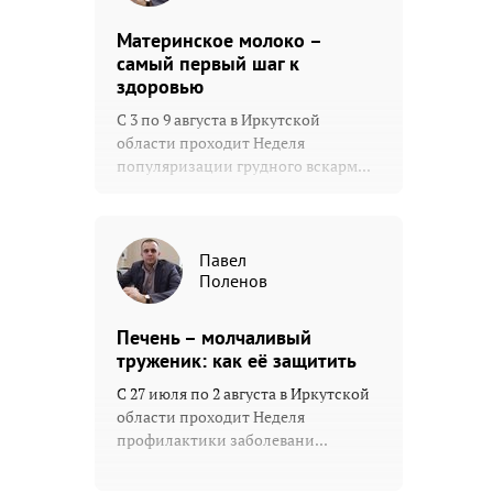
Материнское молоко –
самый первый шаг к
здоровью
С 3 по 9 августа в Иркутской
области проходит Неделя
популяризации грудного вскарм...
Павел
Поленов
Печень – молчаливый
труженик: как её защитить
С 27 июля по 2 августа в Иркутской
области проходит Неделя
профилактики заболевани...