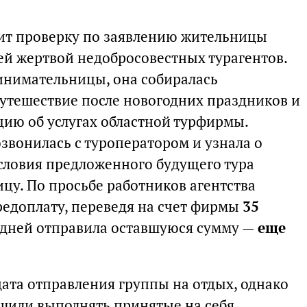
ит проверку по заявлению жительницы
ей жертвой недобросовестных турагентов.
инимательницы, она собиралась
путешествие после новогодних праздников и
ию об услугах областной турфирмы.
озвонилась с туроператором и узнала о
условия предложенного будущего тура
цу. По просьбе работников агентства
редоплату, переведя на счет фирмы
35
ру дней отправила оставшуюся сумму —
еще
ата отправления группы на отдых, однако
ешили выполнять принятые на себя