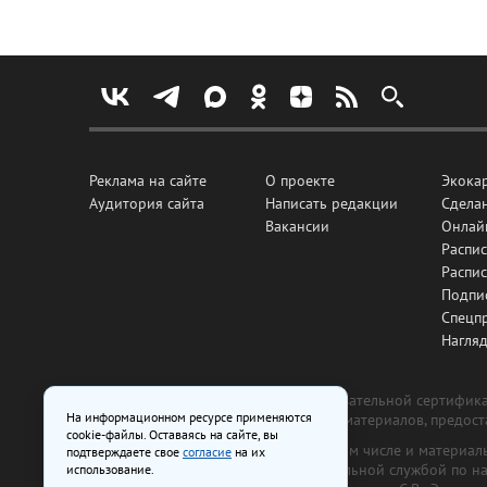
Реклама на сайте
О проекте
Экока
Аудитория сайта
Написать редакции
Сделан
Вакансии
Онлай
Распис
Распи
Подпи
Спецп
Нагля
Все рекламные товары подлежат обязательной сертификац
На информационном ресурсе применяются
изготовлена и размещена на основе материалов, предос
cookie-файлы. Оставаясь на сайте, вы
На сайте www.irk.ru размещаются в том числе и материа
подтверждаете свое
согласие
на их
от 29 октября 2018 г., выдан Федеральной службой по 
использование.