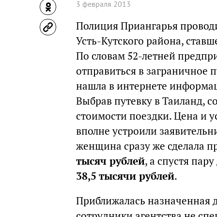
3 февраля 2013
Полиция Приангарья провод
Усть-Кутского района, ставш
По словам 52-летней предпр
отправиться в заграничное 
нашла в интернете информац
Выбрав путевку в Таиланд, с
стоимости поездки. Цена и 
вполне устроили заявительни
женщина сразу же сделала п
тысяч рублей
, а спустя па
38,5 тысячи рублей
.
Приближалась назначенная д
сотрудники агентства не сп