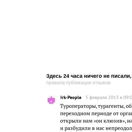
Здесь 24 часа ничего не писал
правила публикации отзывов
Irk-People
5 февраля 2013 в 09:
Туроператоры, турагенты, об
переходном периоде от орга
открыли нам «он клюзив», н
и разбудили в нас непреодо