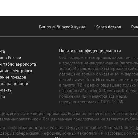
Гид по сибирской кухне
Карта катков
Гол
Политика конфиденциальности
рта
Сайт содержит материалы, охраняемые 
о в России
и средства индивидуализации (логотип
н-табло аэропорта
знаки). Использование материалов сайт
ание электричек
разрешено только с указанием гиперсс
сание поездов
на сайт www.irk.ru. Использование мате
ска на новости
в печати, ТВ и радио разрешено только 
роекты
названия сайта «Твой Иркутск». К нару
положения применяются все меры,
дно
предусмотренные ст. 1301 ГК РФ.
ии, все услуги - лицензированию. Редакция не несет ответственност
тавленных заказчиком. Все рекламные предложения не являются публи
лы от информационного агентства «Иркутск онлайн» ("Irkutsk Online
надзору в сфере связи, информационных технологий и массовых комму