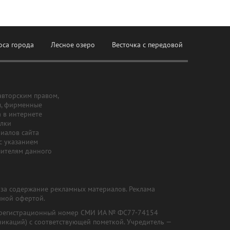
оса города
Лесное озеро
Весточка с передовой
авторским правом,
ы, фирменные
а в интернете
ылки
риалов сайта
с указанием
шителям данного
и за содержание рекламных материалов. Реклама
чной офертой.
") (регистрационный номер СМИ ИА № ФС77-74154
никаций) с соответствующей пометкой. Учредитель —