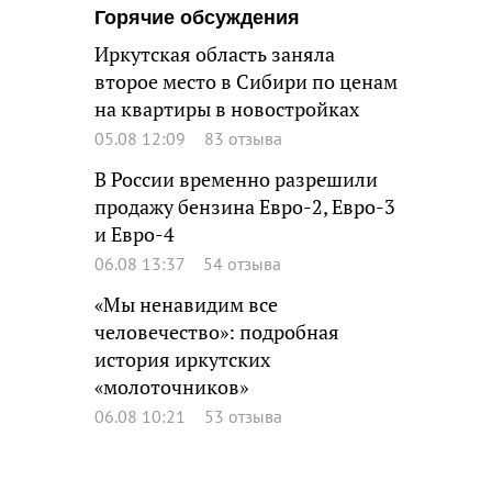
Горячие обсуждения
Иркутская область заняла
второе место в Сибири по ценам
на квартиры в новостройках
05.08 12:09
83 отзыва
В России временно разрешили
продажу бензина Евро-2, Евро-3
и Евро-4
06.08 13:37
54 отзыва
«Мы ненавидим все
человечество»: подробная
история иркутских
«молоточников»
06.08 10:21
53 отзыва