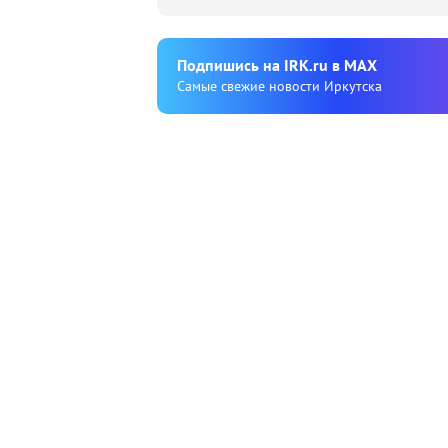
Подпишиcь на IRK.ru в MAX
Cамые свежие новости Иркутска