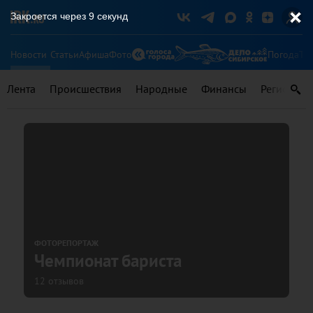
Закроется через
8
секунд
Новости
Статьи
Афиша
Фото
Погода
Ту
Лента
Происшествия
Народные
Финансы
Регионы
ФОТОРЕПОРТАЖ
Чемпионат бариста
12 отзывов