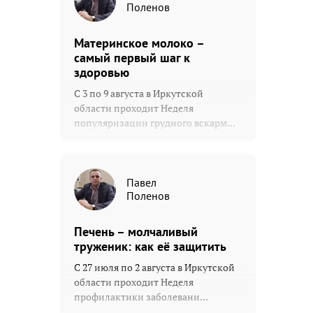
Поленов
Материнское молоко –
самый первый шаг к
здоровью
С 3 по 9 августа в Иркутской
области проходит Неделя
популяризации грудного вскарм...
Павел
Поленов
Печень – молчаливый
труженик: как её защитить
С 27 июля по 2 августа в Иркутской
области проходит Неделя
профилактики заболевани...