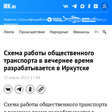
Новости
Статьи
Афиша
Фото
Погода
Ту
Лента
Происшествия
Народные
Финансы
Регионы
Схема работы общественного
транспорта в вечернее время
разрабатывается в Иркутске
27 марта 2013 17:08
Схема работы общественного транспорта