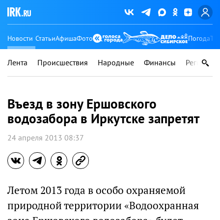
Новости
Статьи
Афиша
Фото
Погода
Ту
Лента
Происшествия
Народные
Финансы
Регионы
Въезд в зону Ершовского
водозабора в Иркутске запретят
24 апреля 2013 08:37
Летом 2013 года в особо охраняемой
природной территории «Водоохранная