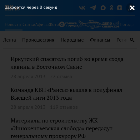
Закроется через
8
секунд
Новости
Статьи
Афиша
Фото
Погода
Ту
Лента
Происшествия
Народные
Финансы
Регионы
Иркутский спасатель погиб во время схода
лавины в Восточном Саяне
28 апреля 2013
22 отзыва
Команда КВН «Раисы» вышла в полуфинал
Высшей лиги 2013 года
28 апреля 2013
119 отзывов
Материалы по строительству ЖК
«Иннокентьевская слобода» передадут
генеральному прокурору РФ