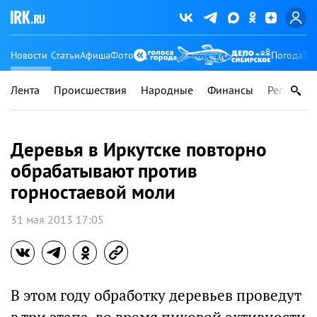
Новости
Статьи
Афиша
Фото
Погода
Ту
Лента
Происшествия
Народные
Финансы
Регионы
Деревья в Иркутске повторно
обрабатывают против
горностаевой моли
31 мая 2013 17:05
В этом году обработку деревьев проведут