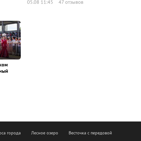
05.08 11:45
47 отзывов
ском
вный
оса города
Лесное озеро
Весточка с передовой