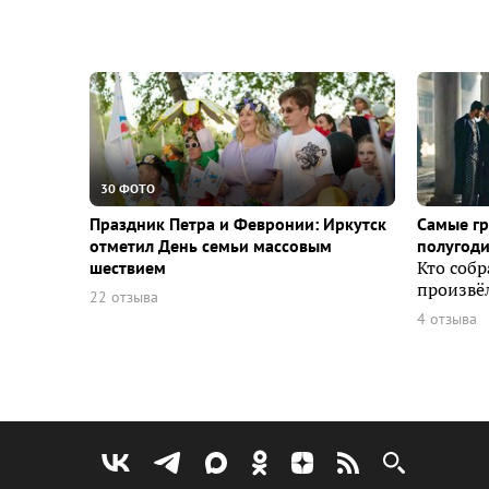
30 ФОТО
Праздник Петра и Февронии: Иркутск
Самые г
отметил День семьи массовым
полугоди
шествием
Кто собр
произвёл
22 отзыва
4 отзыва