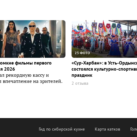
23 ФОТО
ромкие фильмы первого
«Сур-Харбан»: в Усть-Ордын
я 2026
состоялся культурно-спорти
ал рекордную кассу и
праздник
 впечатление на зрителей.
2 отзыва
Гид по сибирской кухне
Карта катков
Гол