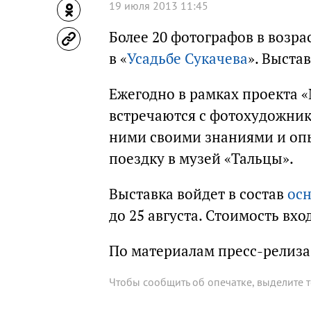
19 июля 2013 11:45
Более 20 фотографов в возра
в «
Усадьбе Сукачева
». Выста
Ежегодно в рамках проекта 
встречаются с фотохудожни
ними своими знаниями и опы
поездку в музей «Тальцы».
Выставка войдет в состав
осн
до 25 августа. Стоимость вхо
По материалам пресс-релиза
Чтобы сообщить об опечатке, выделите 