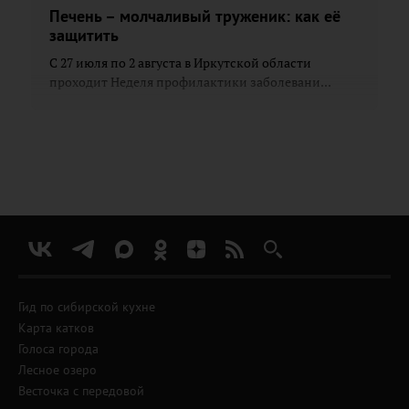
Печень – молчаливый труженик: как её
защитить
С 27 июля по 2 августа в Иркутской области
проходит Неделя профилактики заболевани...
Гид по сибирской кухне
Карта катков
Голоса города
Лесное озеро
Весточка с передовой