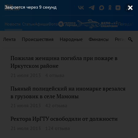
Закроется через
9
секунд
Новости
Статьи
Афиша
Фото
Погода
Ту
Лента
Происшествия
Народные
Финансы
Регионы
Пожилая женщина погибла при пожаре в
Иркутском районе
21 июля 2013
4 отзыва
Пьяный полицейский на иномарке врезался
в грузовик в селе Мамоны
21 июля 2013
42 отзыва
Ректора ИрГТУ освободили от должности
21 июля 2013
124 отзыва