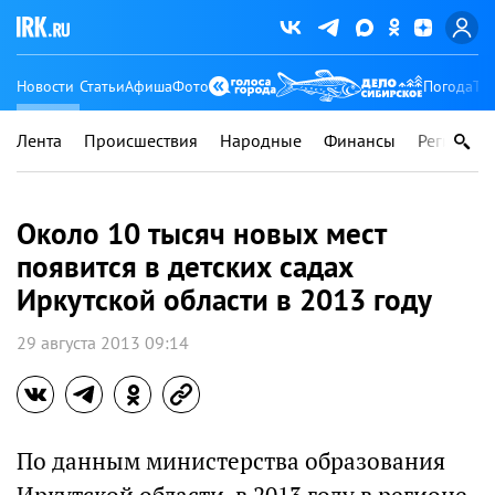
Новости
Статьи
Афиша
Фото
Погода
Ту
Лента
Происшествия
Народные
Финансы
Регионы
Около 10 тысяч новых мест
появится в детских садах
Иркутской области в 2013 году
29 августа 2013 09:14
По данным министерства образования