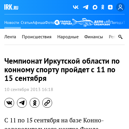
Новости
Статьи
Афиша
Фото
Погода
Ту
Лента
Происшествия
Народные
Финансы
Регионы
Чемпионат Иркутской области по
конному спорту пройдет с 11 по
15 сентября
10 сентября 2013 16:18
С 11 по 15 сентября на базе Конно-