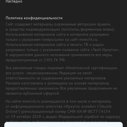
Наглядно
Политика конфиденциальности
Сайт содержит материалы, охраняемые авторским правом,
и средства индивидуализации (логотипы, фирменные знаки).
Использование материалов сайта в интернете разрешено
только с указанием гиперссылки на сайт www.irk.ru.
Использование материалов сайта в печати, ТВ и радио
разрешено только с указанием названия сайта «Твой Иркутск».
К нарушителям данного положения применяются все меры,
предусмотренные ст. 1301 ГК РФ.
Все рекламные товары подлежат обязательной сертификации,
все услуги - лицензированию. Редакция не несет
ответственности за содержание рекламных материалов.
Реклама изготовлена и размещена на основе материалов,
предоставленных заказчиком. Все рекламные предложения не
являются публичной офертой.
На сайте www.irk.ru размещаются в том числе и материалы
от информационного агентства «Иркутск онлайн» ("Irkutsk
Online") (регистрационный номер СМИ ИА № ФС77-74154
от 29 октября 2018 г., выдан Федеральной службой по надзору
в сфере связи, информационных технологий и массовых
коммуникаций) с соответствующей пометкой. Учредитель —