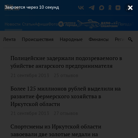
Закроется через
10
секунд
Новости
Статьи
Афиша
Фото
Погода
Ту
Лента
Происшествия
Народные
Финансы
Регионы
Полицейские задержали подозреваемого в
убийстве ангарского предпринимателя
21 сентября 2013
25 отзывов
Более 125 миллионов рублей выделили на
развитие фермерского хозяйства в
Иркутской области
21 сентября 2013
27 отзывов
Спортсмены из Иркутской области
завоевали две золотые медали на