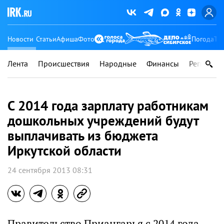
Новости
Статьи
Афиша
Фото
Погода
Ту
Лента
Происшествия
Народные
Финансы
Регионы
С 2014 года зарплату работникам
дошкольных учреждений будут
выплачивать из бюджета
Иркутской области
24 сентября 2013 08:31
Правительство Приангарья с 2014 года