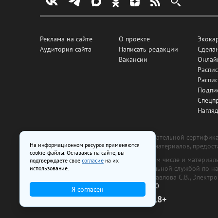
Реклама на сайте
О проекте
Экока
Аудитория сайта
Написать редакции
Сделан
Вакансии
Онлай
Распис
Распи
Подпи
Спецп
Нагля
Все рекламные товары подлежат обязательной сертификац
На информационном ресурсе применяются
изготовлена и размещена на основе материалов, предос
cookie-файлы. Оставаясь на сайте, вы
На сайте www.irk.ru размещаются в том числе и материа
подтверждаете свое
согласие
на их
от 29 октября 2018 г., выдан Федеральной службой по 
использование.
ООО «Ирк.ру». Главный редактор — Павлова С.В., Электр
Телефон редакции:
+7 (3952) 48-88-50
Я согласен
18+
© 2003–2026 IRK.ru Твой Иркутск