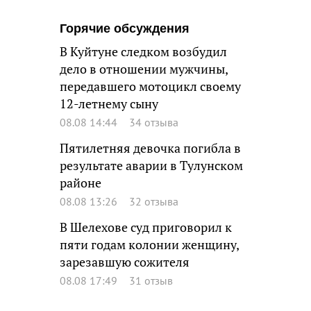
Горячие обсуждения
В Куйтуне следком возбудил
дело в отношении мужчины,
передавшего мотоцикл своему
12-летнему сыну
08.08 14:44
34 отзыва
Пятилетняя девочка погибла в
результате аварии в Тулунском
районе
08.08 13:26
32 отзыва
В Шелехове суд приговорил к
пяти годам колонии женщину,
зарезавшую сожителя
08.08 17:49
31 отзыв