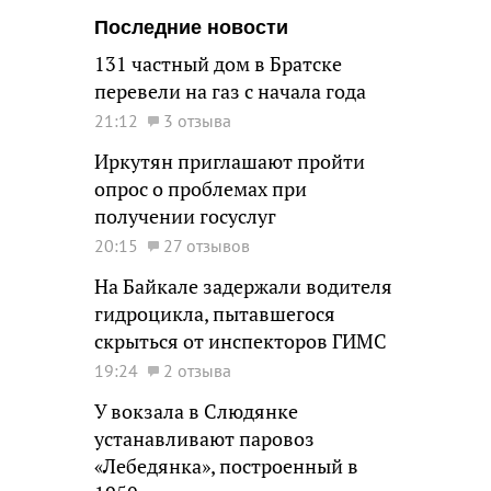
Последние новости
131 частный дом в Братске
перевели на газ с начала года
21:12
3 отзыва
Иркутян приглашают пройти
опрос о проблемах при
получении госуслуг
20:15
27 отзывов
На Байкале задержали водителя
гидроцикла, пытавшегося
скрыться от инспекторов ГИМС
19:24
2 отзыва
У вокзала в Слюдянке
устанавливают паровоз
«Лебедянка», построенный в