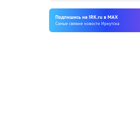
Подпишиcь на IRK.ru в MAX
Cамые свежие новости Иркутска