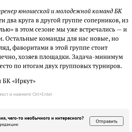
тренер юношеской и молодежной команд БК
и два круга в другой группе соперников, из
алью» в этом сезоне мы уже встречались — и
ии. Остальные команды для нас новые, но
гляд, фаворитами в этой группе стоит
онечно, хозяев площадки. Задача-минимум
место по итогам двух групповых турниров.
 БК «Иркут»
текст и нажмите
Ctrl
+
Enter
ия, чего-то необычного и интересного?
Отправить
 редакцию