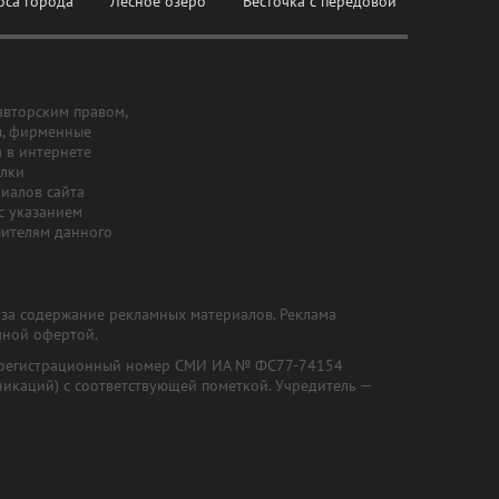
оса города
Лесное озеро
Весточка с передовой
авторским правом,
ы, фирменные
а в интернете
ылки
риалов сайта
с указанием
шителям данного
и за содержание рекламных материалов. Реклама
чной офертой.
") (регистрационный номер СМИ ИА № ФС77-74154
никаций) с соответствующей пометкой. Учредитель —