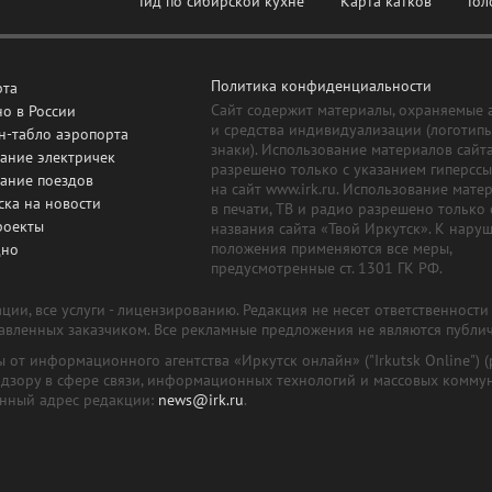
Гид по сибирской кухне
Карта катков
Гол
Политика конфиденциальности
рта
Сайт содержит материалы, охраняемые 
о в России
и средства индивидуализации (логотип
н-табло аэропорта
знаки). Использование материалов сайт
ание электричек
разрешено только с указанием гиперсс
сание поездов
на сайт www.irk.ru. Использование мате
ска на новости
в печати, ТВ и радио разрешено только 
роекты
названия сайта «Твой Иркутск». К нару
положения применяются все меры,
дно
предусмотренные ст. 1301 ГК РФ.
ии, все услуги - лицензированию. Редакция не несет ответственност
тавленных заказчиком. Все рекламные предложения не являются публи
лы от информационного агентства «Иркутск онлайн» ("Irkutsk Online
надзору в сфере связи, информационных технологий и массовых комму
онный адрес редакции:
news@irk.ru
.