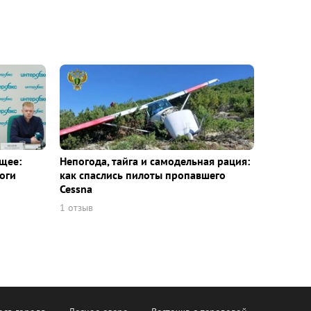
щее:
Непогода, тайга и самодельная рация:
оги
как спаслись пилоты пропавшего
Cessna
1 отзыв